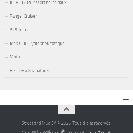
JEEP CJ3B à ressort hélicoïdaux
Range-Cruiser
6×6 de trial
Jeep CJ3B Hydropneumatique
Moto
Bentley a Gaz naturel
Street and Mud SA © 2026. Tous droits réservés.
Fièrement propulsé par
- Conçu par
Thème Hueman