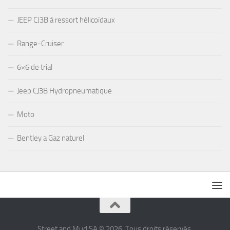
JEEP CJ3B à ressort hélicoïdaux
Range-Cruiser
6×6 de trial
Jeep CJ3B Hydropneumatique
Moto
Bentley a Gaz naturel
Street and Mud SA © 2026. Tous droits réservés.